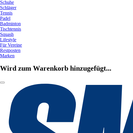
Schuhe
Schläger
Tennis
Padel
Badminton
Tischtennis
Squash
Lifestyle
Für Vereine
Restposten
Marken
Wird zum Warenkorb hinzugefügt...