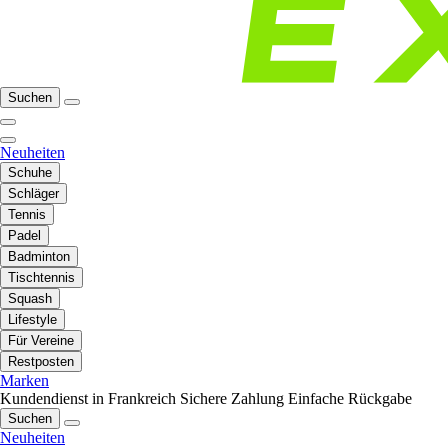
Suchen
Neuheiten
Schuhe
Schläger
Tennis
Padel
Badminton
Tischtennis
Squash
Lifestyle
Für Vereine
Restposten
Marken
Kundendienst in Frankreich
Sichere Zahlung
Einfache Rückgabe
Suchen
Neuheiten