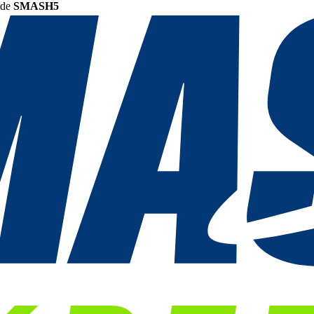
ode
SMASH5