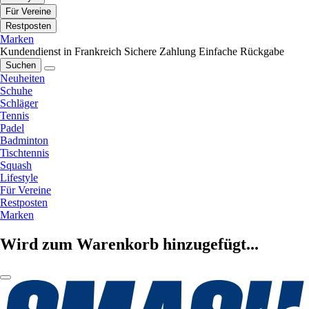
Für Vereine
Restposten
Marken
Kundendienst in Frankreich
Sichere Zahlung
Einfache Rückgabe
Suchen
Neuheiten
Schuhe
Schläger
Tennis
Padel
Badminton
Tischtennis
Squash
Lifestyle
Für Vereine
Restposten
Marken
Wird zum Warenkorb hinzugefügt...