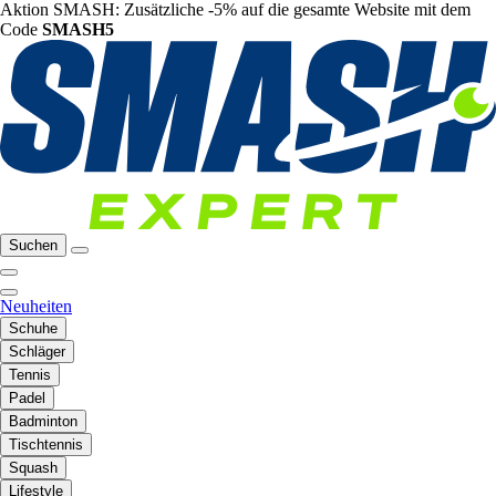
Aktion SMASH: Zusätzliche -5% auf die gesamte Website mit dem
Code
SMASH5
Suchen
Neuheiten
Schuhe
Schläger
Tennis
Padel
Badminton
Tischtennis
Squash
Lifestyle