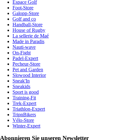
Espace Golf
Foot-Store
Galopp-Store
Golf and co
Handball-Store
House of Rugby
La sellerie de Maé
Made in Paradis
Nauti-wave
On-Fight
Padel-Expert
Pecheur-Store
Pet and Garden
Slowood Interior
Sneak'In
Sneakids
Sport is good
Training-Fit
Trek-Expert
Triathlon-Expert
TripnBikers
Vélo-Store
Winter-Expert
Abonnieren Sie unseren Newsletter