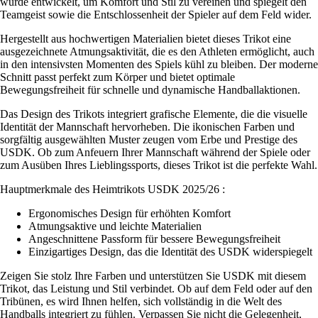
wurde entwickelt, um Komfort und Stil zu vereinen und spiegelt den
Teamgeist sowie die Entschlossenheit der Spieler auf dem Feld wider.
Hergestellt aus hochwertigen Materialien bietet dieses Trikot eine
ausgezeichnete Atmungsaktivität, die es den Athleten ermöglicht, auch
in den intensivsten Momenten des Spiels kühl zu bleiben. Der moderne
Schnitt passt perfekt zum Körper und bietet optimale
Bewegungsfreiheit für schnelle und dynamische Handballaktionen.
Das Design des Trikots integriert grafische Elemente, die die visuelle
Identität der Mannschaft hervorheben. Die ikonischen Farben und
sorgfältig ausgewählten Muster zeugen vom Erbe und Prestige des
USDK. Ob zum Anfeuern Ihrer Mannschaft während der Spiele oder
zum Ausüben Ihres Lieblingssports, dieses Trikot ist die perfekte Wahl.
Hauptmerkmale des Heimtrikots USDK 2025/26 :
Ergonomisches Design für erhöhten Komfort
Atmungsaktive und leichte Materialien
Angeschnittene Passform für bessere Bewegungsfreiheit
Einzigartiges Design, das die Identität des USDK widerspiegelt
Zeigen Sie stolz Ihre Farben und unterstützen Sie USDK mit diesem
Trikot, das Leistung und Stil verbindet. Ob auf dem Feld oder auf den
Tribünen, es wird Ihnen helfen, sich vollständig in die Welt des
Handballs integriert zu fühlen. Verpassen Sie nicht die Gelegenheit,