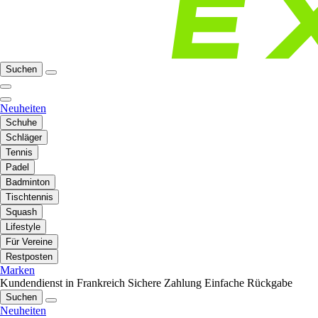
Suchen
Neuheiten
Schuhe
Schläger
Tennis
Padel
Badminton
Tischtennis
Squash
Lifestyle
Für Vereine
Restposten
Marken
Kundendienst in Frankreich
Sichere Zahlung
Einfache Rückgabe
Suchen
Neuheiten