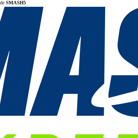
ode
SMASH5