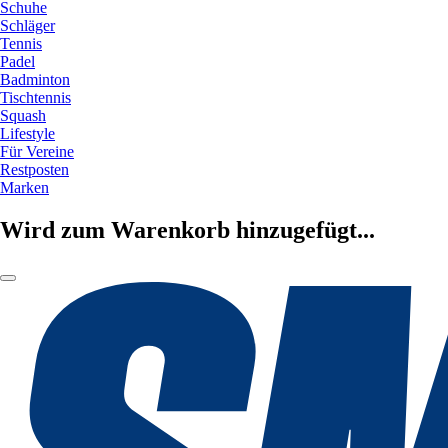
Schuhe
Schläger
Tennis
Padel
Badminton
Tischtennis
Squash
Lifestyle
Für Vereine
Restposten
Marken
Wird zum Warenkorb hinzugefügt...