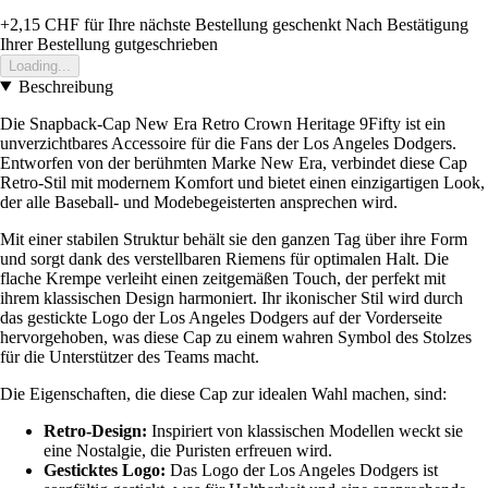
+2,15 CHF
für Ihre nächste Bestellung geschenkt
Nach Bestätigung
Ihrer Bestellung gutgeschrieben
Loading...
Beschreibung
Die Snapback-Cap New Era Retro Crown Heritage 9Fifty ist ein
unverzichtbares Accessoire für die Fans der Los Angeles Dodgers.
Entworfen von der berühmten Marke New Era, verbindet diese Cap
Retro-Stil mit modernem Komfort und bietet einen einzigartigen Look,
der alle Baseball- und Modebegeisterten ansprechen wird.
Mit einer stabilen Struktur behält sie den ganzen Tag über ihre Form
und sorgt dank des verstellbaren Riemens für optimalen Halt. Die
flache Krempe verleiht einen zeitgemäßen Touch, der perfekt mit
ihrem klassischen Design harmoniert. Ihr ikonischer Stil wird durch
das gestickte Logo der Los Angeles Dodgers auf der Vorderseite
hervorgehoben, was diese Cap zu einem wahren Symbol des Stolzes
für die Unterstützer des Teams macht.
Die Eigenschaften, die diese Cap zur idealen Wahl machen, sind:
Retro-Design:
Inspiriert von klassischen Modellen weckt sie
eine Nostalgie, die Puristen erfreuen wird.
Gesticktes Logo:
Das Logo der Los Angeles Dodgers ist