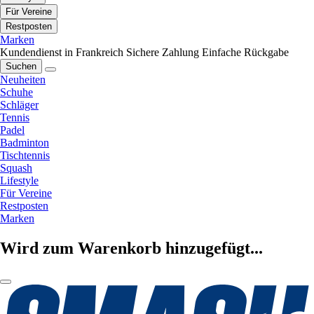
Für Vereine
Restposten
Marken
Kundendienst in Frankreich
Sichere Zahlung
Einfache Rückgabe
Suchen
Neuheiten
Schuhe
Schläger
Tennis
Padel
Badminton
Tischtennis
Squash
Lifestyle
Für Vereine
Restposten
Marken
Wird zum Warenkorb hinzugefügt...