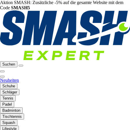
Aktion SMASH: Zusätzliche -5% auf die gesamte Website mit dem
Code
SMASH5
Suchen
Neuheiten
Schuhe
Schläger
Tennis
Padel
Badminton
Tischtennis
Squash
Lifestyle