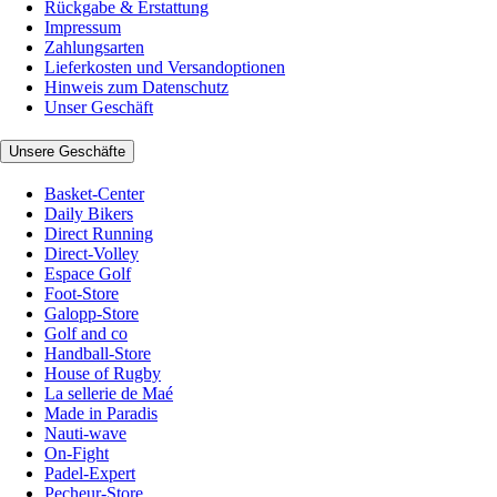
Rückgabe & Erstattung
Impressum
Zahlungsarten
Lieferkosten und Versandoptionen
Hinweis zum Datenschutz
Unser Geschäft
Unsere Geschäfte
Basket-Center
Daily Bikers
Direct Running
Direct-Volley
Espace Golf
Foot-Store
Galopp-Store
Golf and co
Handball-Store
House of Rugby
La sellerie de Maé
Made in Paradis
Nauti-wave
On-Fight
Padel-Expert
Pecheur-Store