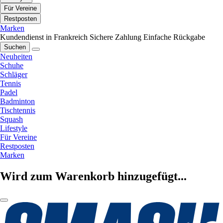
Für Vereine
Restposten
Marken
Kundendienst in Frankreich
Sichere Zahlung
Einfache Rückgabe
Suchen
Neuheiten
Schuhe
Schläger
Tennis
Padel
Badminton
Tischtennis
Squash
Lifestyle
Für Vereine
Restposten
Marken
Wird zum Warenkorb hinzugefügt...