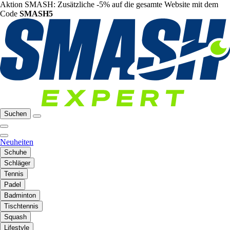
Aktion SMASH: Zusätzliche -5% auf die gesamte Website mit dem
Code
SMASH5
Suchen
Neuheiten
Schuhe
Schläger
Tennis
Padel
Badminton
Tischtennis
Squash
Lifestyle