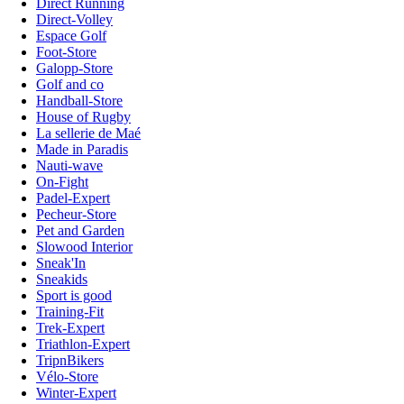
Direct Running
Direct-Volley
Espace Golf
Foot-Store
Galopp-Store
Golf and co
Handball-Store
House of Rugby
La sellerie de Maé
Made in Paradis
Nauti-wave
On-Fight
Padel-Expert
Pecheur-Store
Pet and Garden
Slowood Interior
Sneak'In
Sneakids
Sport is good
Training-Fit
Trek-Expert
Triathlon-Expert
TripnBikers
Vélo-Store
Winter-Expert