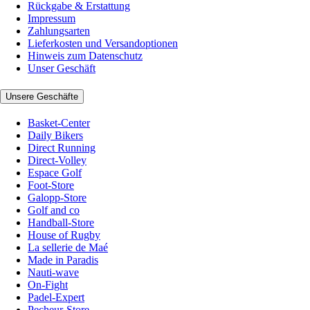
Rückgabe & Erstattung
Impressum
Zahlungsarten
Lieferkosten und Versandoptionen
Hinweis zum Datenschutz
Unser Geschäft
Unsere Geschäfte
Basket-Center
Daily Bikers
Direct Running
Direct-Volley
Espace Golf
Foot-Store
Galopp-Store
Golf and co
Handball-Store
House of Rugby
La sellerie de Maé
Made in Paradis
Nauti-wave
On-Fight
Padel-Expert
Pecheur-Store