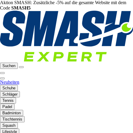
Aktion SMASH: Zusätzliche -5% auf die gesamte Website mit dem
Code
SMASH5
Suchen
Neuheiten
Schuhe
Schläger
Tennis
Padel
Badminton
Tischtennis
Squash
Lifestyle