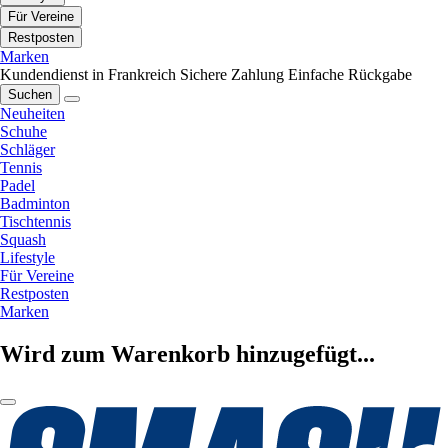
Für Vereine
Restposten
Marken
Kundendienst in Frankreich
Sichere Zahlung
Einfache Rückgabe
Suchen
Neuheiten
Schuhe
Schläger
Tennis
Padel
Badminton
Tischtennis
Squash
Lifestyle
Für Vereine
Restposten
Marken
Wird zum Warenkorb hinzugefügt...