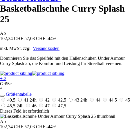
Basketballschuhe Curry Splash
25
Ab
102,34 CHF
57,03 CHF
-44%
inkl. MwSt. zzgl.
Versandkosten
Dominieren Sie das Spielfeld mit den Hallenschuhen Under Armour
Curry Splash 25, die Komfort und Leistung für Streetball vereinen.
+-2
Größe
*
Größentabelle
40,5
41
24h
42
42,5
43
24h
44
44,5
45
45,5
24h
46
47
47,5
Dieses Feld ist erforderlich
Ab
102,34 CHF
57,03 CHF
-44%