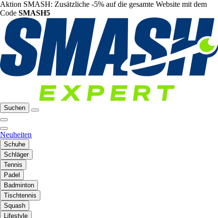
Aktion SMASH: Zusätzliche -5% auf die gesamte Website mit dem
Code
SMASH5
Suchen
Neuheiten
Schuhe
Schläger
Tennis
Padel
Badminton
Tischtennis
Squash
Lifestyle