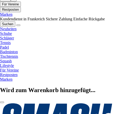
Für Vereine
Restposten
Marken
Kundendienst in Frankreich
Sichere Zahlung
Einfache Rückgabe
Suchen
Neuheiten
Schuhe
Schläger
Tennis
Padel
Badminton
Tischtennis
Squash
Lifestyle
Für Vereine
Restposten
Marken
Wird zum Warenkorb hinzugefügt...