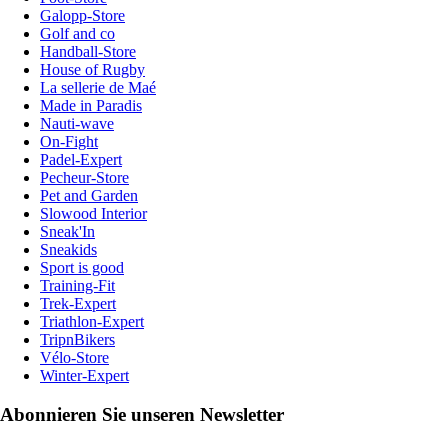
Galopp-Store
Golf and co
Handball-Store
House of Rugby
La sellerie de Maé
Made in Paradis
Nauti-wave
On-Fight
Padel-Expert
Pecheur-Store
Pet and Garden
Slowood Interior
Sneak'In
Sneakids
Sport is good
Training-Fit
Trek-Expert
Triathlon-Expert
TripnBikers
Vélo-Store
Winter-Expert
Abonnieren Sie unseren Newsletter