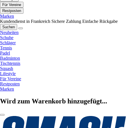
Für Vereine
Restposten
Marken
Kundendienst in Frankreich
Sichere Zahlung
Einfache Rückgabe
Suchen
Neuheiten
Schuhe
Schläger
Tennis
Padel
Badminton
Tischtennis
Squash
Lifestyle
Für Vereine
Restposten
Marken
Wird zum Warenkorb hinzugefügt...