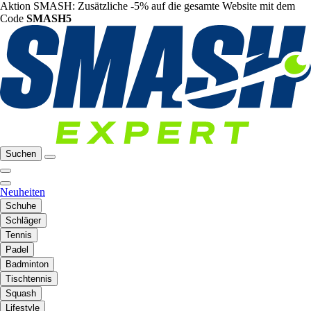
Aktion SMASH: Zusätzliche -5% auf die gesamte Website mit dem
Code
SMASH5
Suchen
Neuheiten
Schuhe
Schläger
Tennis
Padel
Badminton
Tischtennis
Squash
Lifestyle