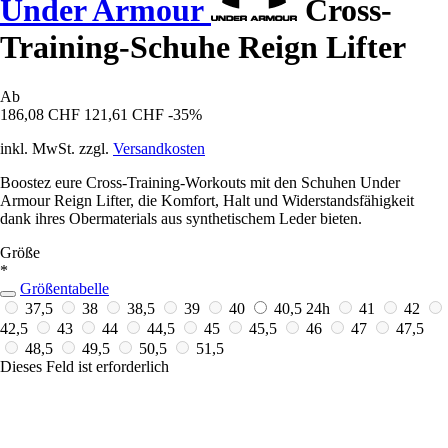
Under Armour
Cross-
Training-Schuhe Reign Lifter
Ab
186,08 CHF
121,61 CHF
-35%
inkl. MwSt. zzgl.
Versandkosten
Boostez eure Cross-Training-Workouts mit den Schuhen Under
Armour Reign Lifter, die Komfort, Halt und Widerstandsfähigkeit
dank ihres Obermaterials aus synthetischem Leder bieten.
Größe
*
Größentabelle
37,5
38
38,5
39
40
40,5
24h
41
42
42,5
43
44
44,5
45
45,5
46
47
47,5
48,5
49,5
50,5
51,5
Dieses Feld ist erforderlich