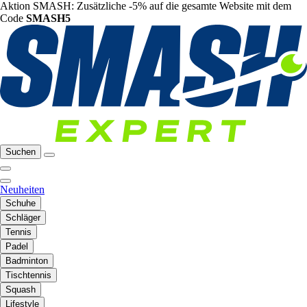
Aktion SMASH: Zusätzliche -5% auf die gesamte Website mit dem
Code
SMASH5
Suchen
Neuheiten
Schuhe
Schläger
Tennis
Padel
Badminton
Tischtennis
Squash
Lifestyle