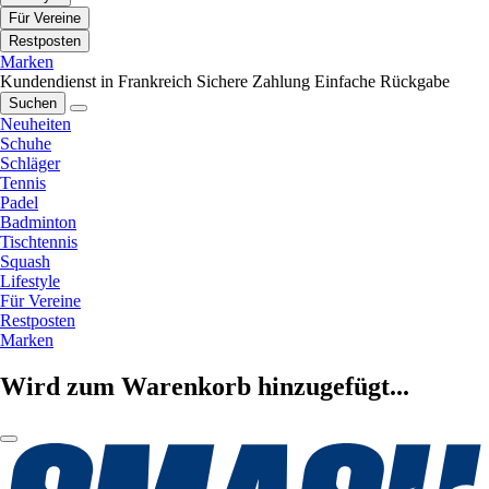
Für Vereine
Restposten
Marken
Kundendienst in Frankreich
Sichere Zahlung
Einfache Rückgabe
Suchen
Neuheiten
Schuhe
Schläger
Tennis
Padel
Badminton
Tischtennis
Squash
Lifestyle
Für Vereine
Restposten
Marken
Wird zum Warenkorb hinzugefügt...