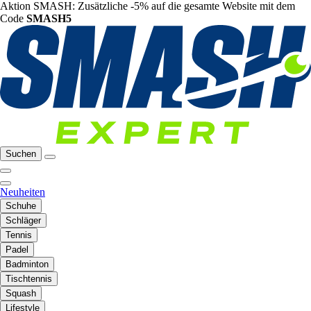
Aktion SMASH: Zusätzliche -5% auf die gesamte Website mit dem
Code
SMASH5
Suchen
Neuheiten
Schuhe
Schläger
Tennis
Padel
Badminton
Tischtennis
Squash
Lifestyle