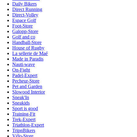
Daily Bikers
Direct Running
Direct-Volley
Espace Golf
Foot-Store
Galopp-Store
Golf and co
Handball-Store
House of Rugby
La sellerie de Maé
Made in Paradis
Nauti-wave
On-Fight
Padel-Expert
Pecheur-Store
Pet and Garden
Slowood Interior
Sneak'In
Sneakids
Sport is good
Training-Fit
Trek-Expert
Triathlon-Expert
TripnBikers
Vélo-Store