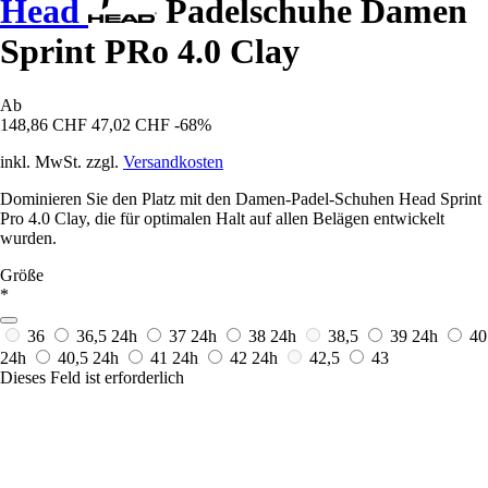
Head
Padelschuhe Damen
Sprint PRo 4.0 Clay
Ab
148,86 CHF
47,02 CHF
-68%
inkl. MwSt. zzgl.
Versandkosten
Dominieren Sie den Platz mit den Damen-Padel-Schuhen Head Sprint
Pro 4.0 Clay, die für optimalen Halt auf allen Belägen entwickelt
wurden.
Größe
*
36
36,5
24h
37
24h
38
24h
38,5
39
24h
40
24h
40,5
24h
41
24h
42
24h
42,5
43
Dieses Feld ist erforderlich