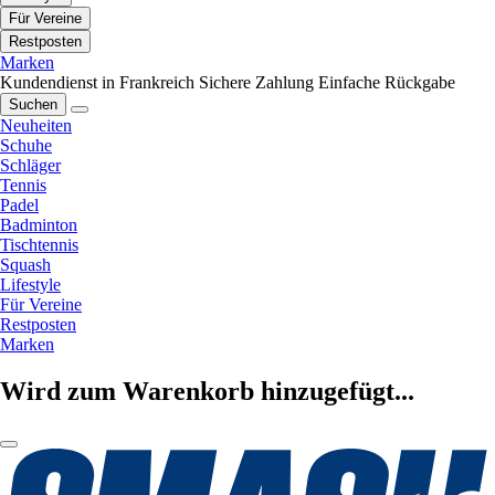
Für Vereine
Restposten
Marken
Kundendienst in Frankreich
Sichere Zahlung
Einfache Rückgabe
Suchen
Neuheiten
Schuhe
Schläger
Tennis
Padel
Badminton
Tischtennis
Squash
Lifestyle
Für Vereine
Restposten
Marken
Wird zum Warenkorb hinzugefügt...