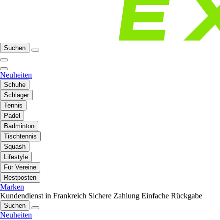
Suchen
Neuheiten
Schuhe
Schläger
Tennis
Padel
Badminton
Tischtennis
Squash
Lifestyle
Für Vereine
Restposten
Marken
Kundendienst in Frankreich
Sichere Zahlung
Einfache Rückgabe
Suchen
Neuheiten