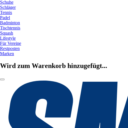
Schuhe
Schläger
Tennis
Padel
Badminton
Tischtennis
Squash
Lifestyle
Für Vereine
Restposten
Marken
Wird zum Warenkorb hinzugefügt...