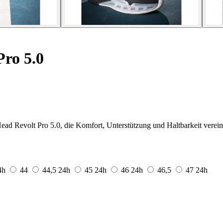
Pro 5.0
ead Revolt Pro 5.0, die Komfort, Unterstützung und Haltbarkeit verein
4h
44
44,5
24h
45
24h
46
24h
46,5
47
24h