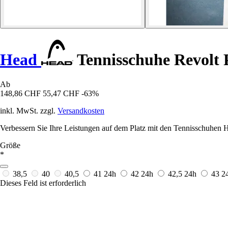
Head
Tennisschuhe Revolt 
Ab
148,86 CHF
55,47 CHF
-63%
inkl. MwSt. zzgl.
Versandkosten
Verbessern Sie Ihre Leistungen auf dem Platz mit den Tennisschuhen H
Größe
*
38,5
40
40,5
41
24h
42
24h
42,5
24h
43
2
Dieses Feld ist erforderlich