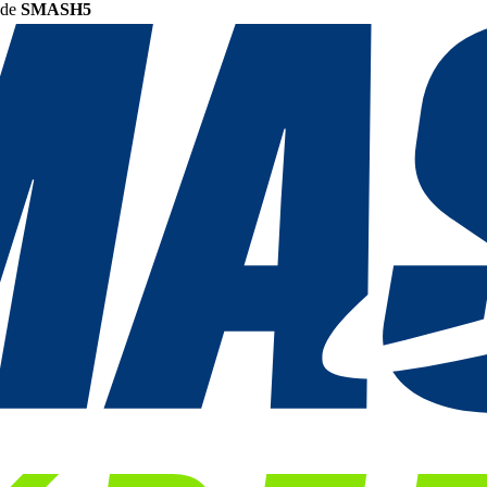
ode
SMASH5