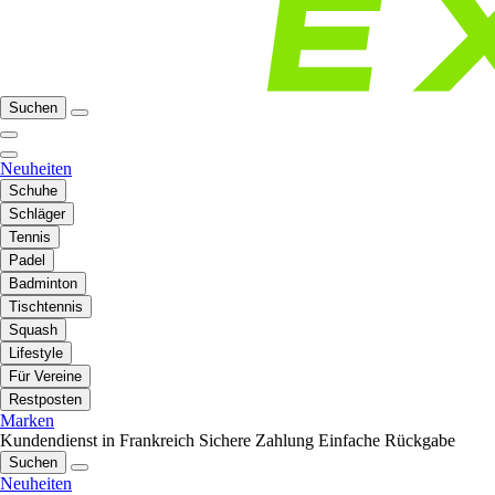
Suchen
Neuheiten
Schuhe
Schläger
Tennis
Padel
Badminton
Tischtennis
Squash
Lifestyle
Für Vereine
Restposten
Marken
Kundendienst in Frankreich
Sichere Zahlung
Einfache Rückgabe
Suchen
Neuheiten