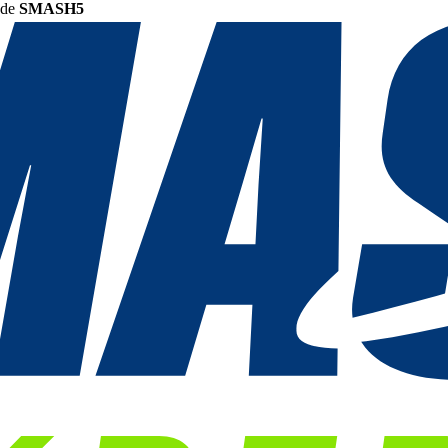
ode
SMASH5