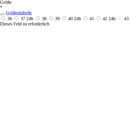
Größe
*
Größentabelle
36
37
24h
38
39
40
24h
41
42
24h
43
Dieses Feld ist erforderlich