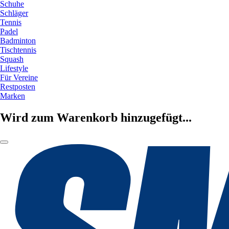
Schuhe
Schläger
Tennis
Padel
Badminton
Tischtennis
Squash
Lifestyle
Für Vereine
Restposten
Marken
Wird zum Warenkorb hinzugefügt...