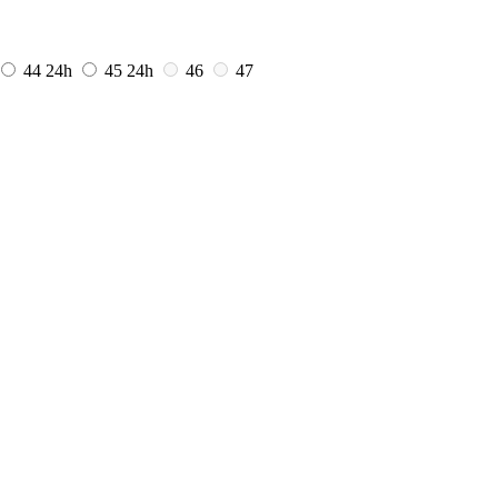
44
24h
45
24h
46
47