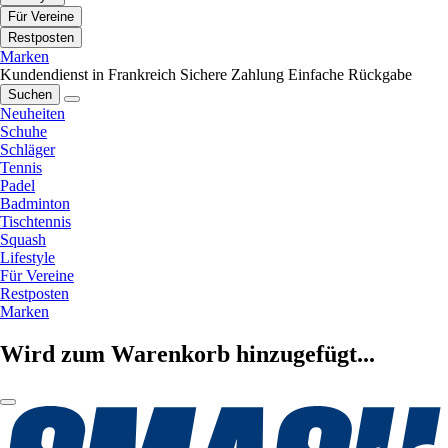
Für Vereine
Restposten
Marken
Kundendienst in Frankreich
Sichere Zahlung
Einfache Rückgabe
Suchen
Neuheiten
Schuhe
Schläger
Tennis
Padel
Badminton
Tischtennis
Squash
Lifestyle
Für Vereine
Restposten
Marken
Wird zum Warenkorb hinzugefügt...