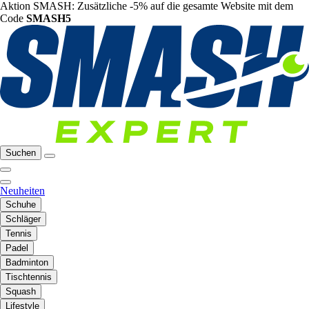
Aktion SMASH: Zusätzliche -5% auf die gesamte Website mit dem
Code
SMASH5
Suchen
Neuheiten
Schuhe
Schläger
Tennis
Padel
Badminton
Tischtennis
Squash
Lifestyle