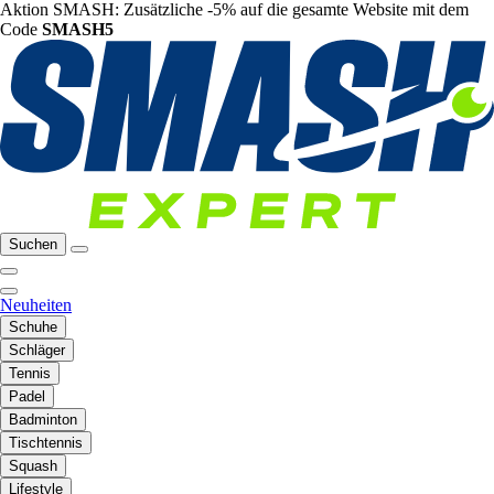
Aktion SMASH: Zusätzliche -5% auf die gesamte Website mit dem
Code
SMASH5
Suchen
Neuheiten
Schuhe
Schläger
Tennis
Padel
Badminton
Tischtennis
Squash
Lifestyle