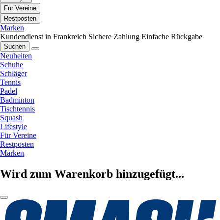
Für Vereine
Restposten
Marken
Kundendienst in Frankreich
Sichere Zahlung
Einfache Rückgabe
Suchen
Neuheiten
Schuhe
Schläger
Tennis
Padel
Badminton
Tischtennis
Squash
Lifestyle
Für Vereine
Restposten
Marken
Wird zum Warenkorb hinzugefügt...