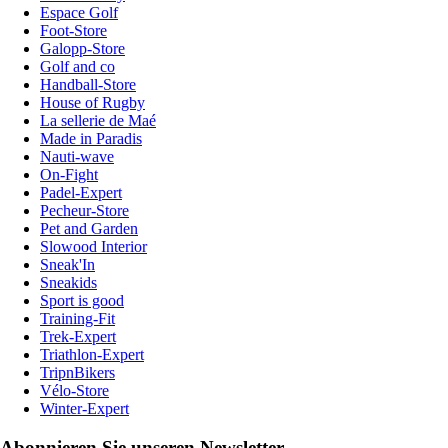
Espace Golf
Foot-Store
Galopp-Store
Golf and co
Handball-Store
House of Rugby
La sellerie de Maé
Made in Paradis
Nauti-wave
On-Fight
Padel-Expert
Pecheur-Store
Pet and Garden
Slowood Interior
Sneak'In
Sneakids
Sport is good
Training-Fit
Trek-Expert
Triathlon-Expert
TripnBikers
Vélo-Store
Winter-Expert
Abonnieren Sie unseren Newsletter