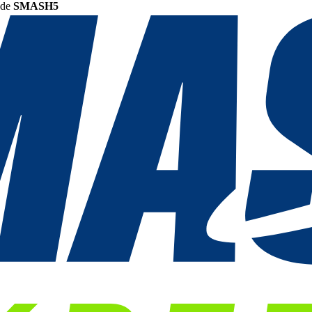
ode
SMASH5