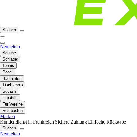
Suchen
Neuheiten
Schuhe
Schläger
Tennis
Padel
Badminton
Tischtennis
Squash
Lifestyle
Für Vereine
Restposten
Marken
Kundendienst in Frankreich
Sichere Zahlung
Einfache Rückgabe
Suchen
Neuheiten