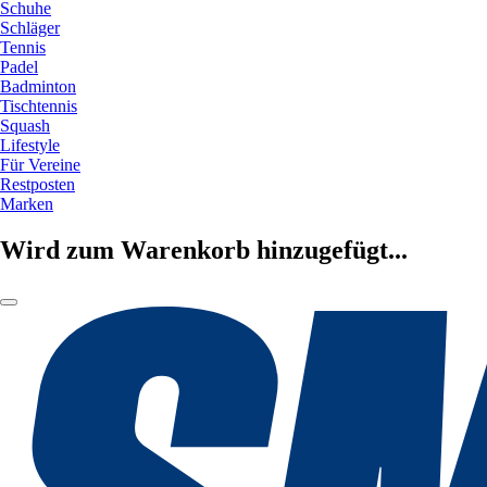
Schuhe
Schläger
Tennis
Padel
Badminton
Tischtennis
Squash
Lifestyle
Für Vereine
Restposten
Marken
Wird zum Warenkorb hinzugefügt...