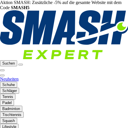
Aktion SMASH: Zusätzliche -5% auf die gesamte Website mit dem
Code
SMASH5
Suchen
Neuheiten
Schuhe
Schläger
Tennis
Padel
Badminton
Tischtennis
Squash
Lifestyle