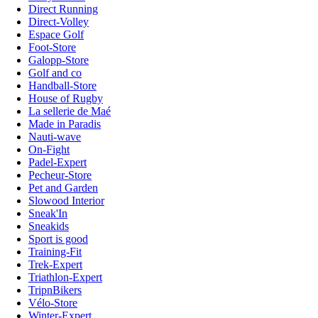
Direct Running
Direct-Volley
Espace Golf
Foot-Store
Galopp-Store
Golf and co
Handball-Store
House of Rugby
La sellerie de Maé
Made in Paradis
Nauti-wave
On-Fight
Padel-Expert
Pecheur-Store
Pet and Garden
Slowood Interior
Sneak'In
Sneakids
Sport is good
Training-Fit
Trek-Expert
Triathlon-Expert
TripnBikers
Vélo-Store
Winter-Expert