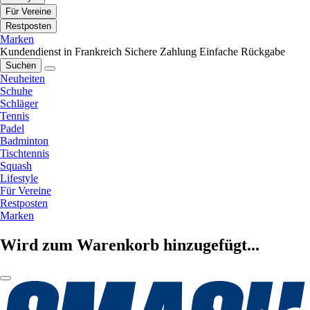
Für Vereine
Restposten
Marken
Kundendienst in Frankreich
Sichere Zahlung
Einfache Rückgabe
Suchen
Neuheiten
Schuhe
Schläger
Tennis
Padel
Badminton
Tischtennis
Squash
Lifestyle
Für Vereine
Restposten
Marken
Wird zum Warenkorb hinzugefügt...