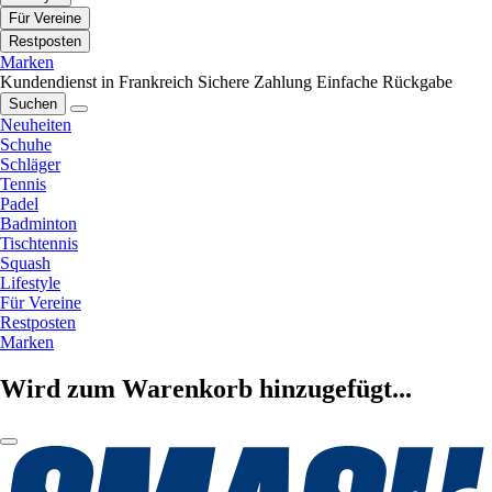
Für Vereine
Restposten
Marken
Kundendienst in Frankreich
Sichere Zahlung
Einfache Rückgabe
Suchen
Neuheiten
Schuhe
Schläger
Tennis
Padel
Badminton
Tischtennis
Squash
Lifestyle
Für Vereine
Restposten
Marken
Wird zum Warenkorb hinzugefügt...