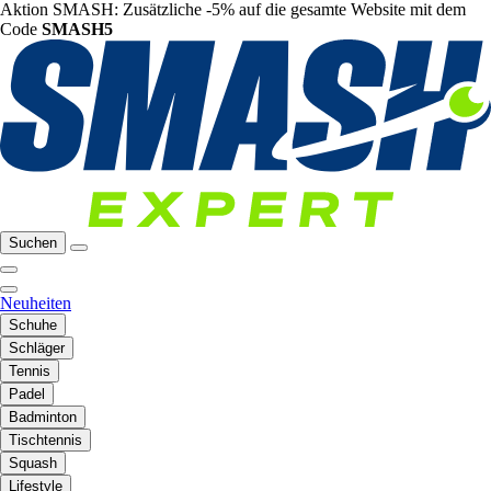
Aktion SMASH: Zusätzliche -5% auf die gesamte Website mit dem
Code
SMASH5
Suchen
Neuheiten
Schuhe
Schläger
Tennis
Padel
Badminton
Tischtennis
Squash
Lifestyle