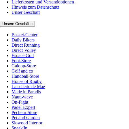
Lieferkosten und Versandoptionen
Hinweis zum Datenschutz
Unser Geschäft
Unsere Geschäfte
Basket-Center
Daily Bikers
Direct Running
Direct-Volley
Espace Golf
Foot-Store
Galopp-Store
Golf and co
Handball-Store
House of Rugby
La sellerie de Maé
Made in Paradis
Nauti-wave
On-Fight
Padel-Expert
Pecheur-Store
Pet and Garden
Slowood Interior
Sneak'In