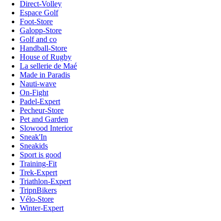
Direct-Volley
Espace Golf
Foot-Store
Galopp-Store
Golf and co
Handball-Store
House of Rugby
La sellerie de Maé
Made in Paradis
Nauti-wave
On-Fight
Padel-Expert
Pecheur-Store
Pet and Garden
Slowood Interior
Sneak'In
Sneakids
Sport is good
Training-Fit
Trek-Expert
Triathlon-Expert
TripnBikers
Vélo-Store
Winter-Expert