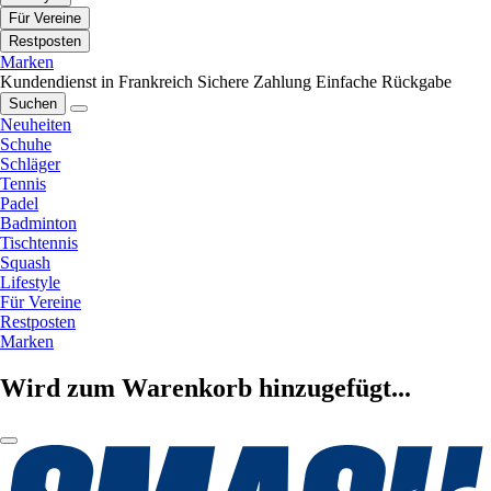
Für Vereine
Restposten
Marken
Kundendienst in Frankreich
Sichere Zahlung
Einfache Rückgabe
Suchen
Neuheiten
Schuhe
Schläger
Tennis
Padel
Badminton
Tischtennis
Squash
Lifestyle
Für Vereine
Restposten
Marken
Wird zum Warenkorb hinzugefügt...