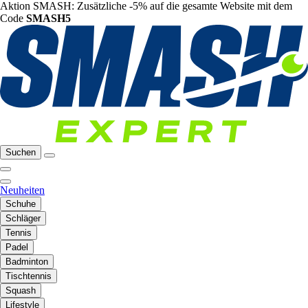
Aktion SMASH: Zusätzliche -5% auf die gesamte Website mit dem
Code
SMASH5
Suchen
Neuheiten
Schuhe
Schläger
Tennis
Padel
Badminton
Tischtennis
Squash
Lifestyle