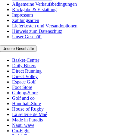
Allgemeine Verkaufsbedingungen
Rückgabe & Erstattung
Impressum
Zahlungsarten
Lieferkosten und Versandoptionen
Hinweis zum Datenschutz
Unser Geschäft
Unsere Geschäfte
Basket-Center
Daily Bikers
Direct Running
Direct-Volley
Espace Golf
Foot-Store
Galopp-Store
Golf and co
Handball-Store
House of Rugby
La sellerie de Maé
Made in Paradis
Nauti-wave
On-Fight