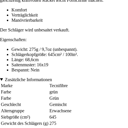
gleichzeitig kraftvollen Racket leicht Fortschritte machen.
Komfort
Verträglichkeit
Manövrierbarkeit
Der Schläger wird unbesaitet verkauft.
Eigenschaften:
Gewicht: 275g / 9,7oz (unbespannt).
Schlägerkopfgröße: 645cm² / 100in².
Länge: 68,6cm
Saitenmuster: 16x19
Bespannt: Nein
Zusätzliche Informationen
Marke
Tecnifibre
Farbe
grün
Farbe
Grün
Geschlecht
Gemischt
Altersgruppe
Erwachsene
Siebgröße (cm²)
645
Gewicht des Schlägers (g)
275