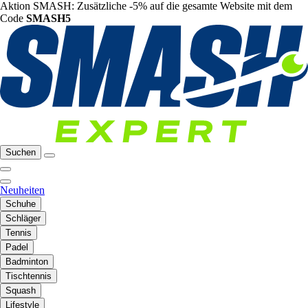
Aktion SMASH: Zusätzliche -5% auf die gesamte Website mit dem
Code
SMASH5
Suchen
Neuheiten
Schuhe
Schläger
Tennis
Padel
Badminton
Tischtennis
Squash
Lifestyle