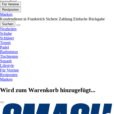
Für Vereine
Restposten
Marken
Kundendienst in Frankreich
Sichere Zahlung
Einfache Rückgabe
Suchen
Neuheiten
Schuhe
Schläger
Tennis
Padel
Badminton
Tischtennis
Squash
Lifestyle
Für Vereine
Restposten
Marken
Wird zum Warenkorb hinzugefügt...