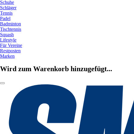
Schuhe
Schläger
Tennis
Padel
Badminton
Tischtennis
Squash
Lifestyle
Für Vereine
Restposten
Marken
Wird zum Warenkorb hinzugefügt...