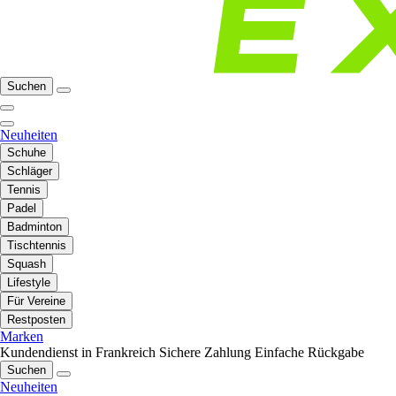
Suchen
Neuheiten
Schuhe
Schläger
Tennis
Padel
Badminton
Tischtennis
Squash
Lifestyle
Für Vereine
Restposten
Marken
Kundendienst in Frankreich
Sichere Zahlung
Einfache Rückgabe
Suchen
Neuheiten