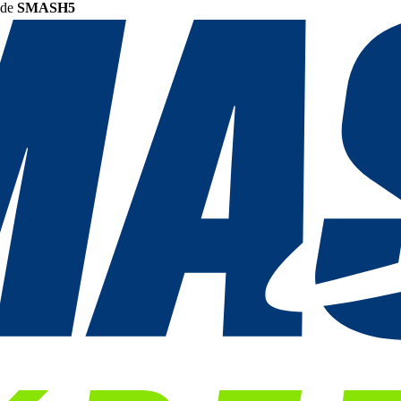
ode
SMASH5