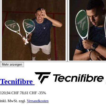
Mehr anzeigen
Tecnifibre
120,94 CHF
78,61 CHF
-35%
inkl. MwSt. zzgl.
Versandkosten