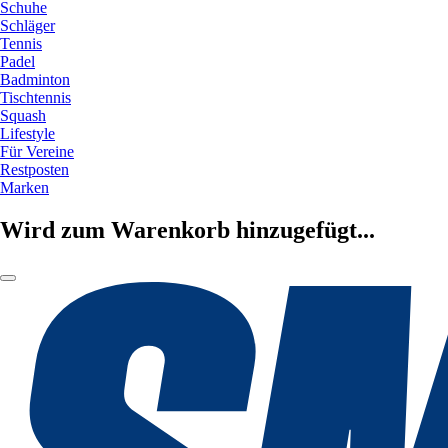
Schuhe
Schläger
Tennis
Padel
Badminton
Tischtennis
Squash
Lifestyle
Für Vereine
Restposten
Marken
Wird zum Warenkorb hinzugefügt...