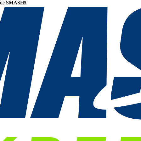
ode
SMASH5