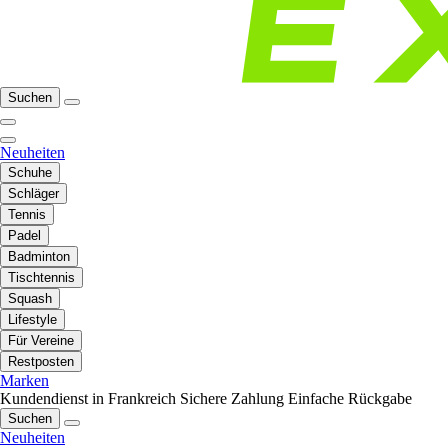
Suchen
Neuheiten
Schuhe
Schläger
Tennis
Padel
Badminton
Tischtennis
Squash
Lifestyle
Für Vereine
Restposten
Marken
Kundendienst in Frankreich
Sichere Zahlung
Einfache Rückgabe
Suchen
Neuheiten