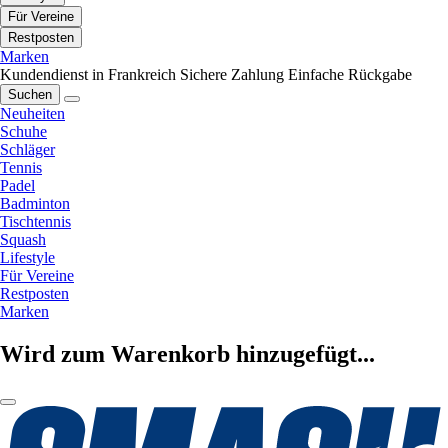
Für Vereine
Restposten
Marken
Kundendienst in Frankreich
Sichere Zahlung
Einfache Rückgabe
Suchen
Neuheiten
Schuhe
Schläger
Tennis
Padel
Badminton
Tischtennis
Squash
Lifestyle
Für Vereine
Restposten
Marken
Wird zum Warenkorb hinzugefügt...