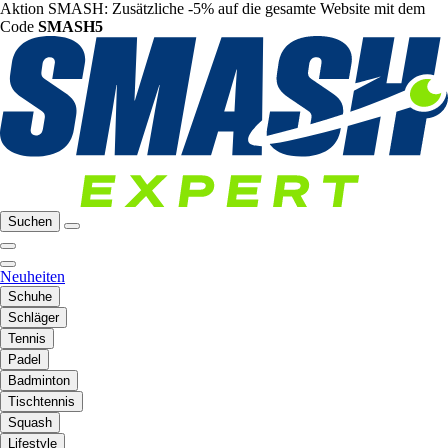
Aktion SMASH: Zusätzliche -5% auf die gesamte Website mit dem
Code
SMASH5
Suchen
Neuheiten
Schuhe
Schläger
Tennis
Padel
Badminton
Tischtennis
Squash
Lifestyle