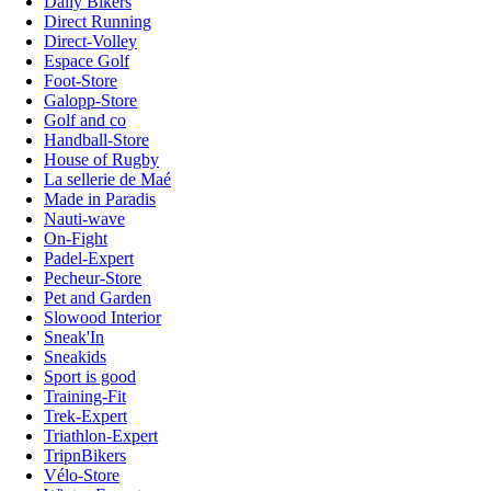
Daily Bikers
Direct Running
Direct-Volley
Espace Golf
Foot-Store
Galopp-Store
Golf and co
Handball-Store
House of Rugby
La sellerie de Maé
Made in Paradis
Nauti-wave
On-Fight
Padel-Expert
Pecheur-Store
Pet and Garden
Slowood Interior
Sneak'In
Sneakids
Sport is good
Training-Fit
Trek-Expert
Triathlon-Expert
TripnBikers
Vélo-Store