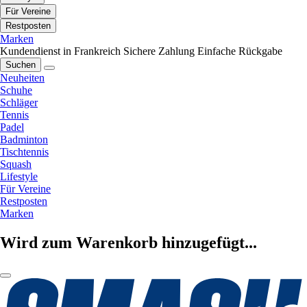
Für Vereine
Restposten
Marken
Kundendienst in Frankreich
Sichere Zahlung
Einfache Rückgabe
Suchen
Neuheiten
Schuhe
Schläger
Tennis
Padel
Badminton
Tischtennis
Squash
Lifestyle
Für Vereine
Restposten
Marken
Wird zum Warenkorb hinzugefügt...