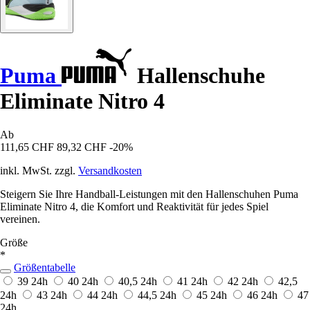
Puma
Hallenschuhe
Eliminate Nitro 4
Ab
111,65 CHF
89,32 CHF
-20%
inkl. MwSt. zzgl.
Versandkosten
Steigern Sie Ihre Handball-Leistungen mit den Hallenschuhen Puma
Eliminate Nitro 4, die Komfort und Reaktivität für jedes Spiel
vereinen.
Größe
*
Größentabelle
39
24h
40
24h
40,5
24h
41
24h
42
24h
42,5
24h
43
24h
44
24h
44,5
24h
45
24h
46
24h
47
24h