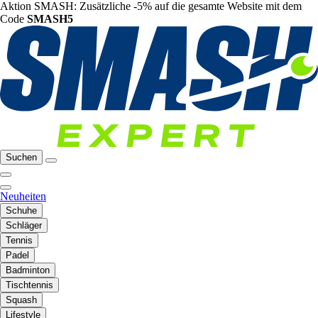
Aktion SMASH: Zusätzliche -5% auf die gesamte Website mit dem
Code
SMASH5
Suchen
Neuheiten
Schuhe
Schläger
Tennis
Padel
Badminton
Tischtennis
Squash
Lifestyle