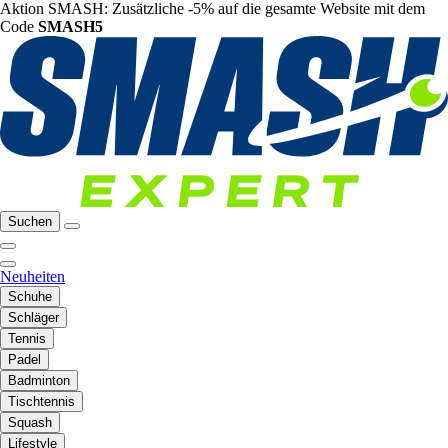
Aktion SMASH: Zusätzliche -5% auf die gesamte Website mit dem
Code
SMASH5
Suchen
Neuheiten
Schuhe
Schläger
Tennis
Padel
Badminton
Tischtennis
Squash
Lifestyle