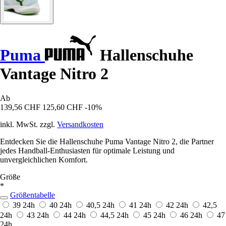
Puma
Hallenschuhe
Vantage Nitro 2
Ab
139,56 CHF
125,60 CHF
-10%
inkl. MwSt. zzgl.
Versandkosten
Entdecken Sie die Hallenschuhe Puma Vantage Nitro 2, die Partner
jedes Handball-Enthusiasten für optimale Leistung und
unvergleichlichen Komfort.
Größe
*
Größentabelle
39
24h
40
24h
40,5
24h
41
24h
42
24h
42,5
24h
43
24h
44
24h
44,5
24h
45
24h
46
24h
47
24h