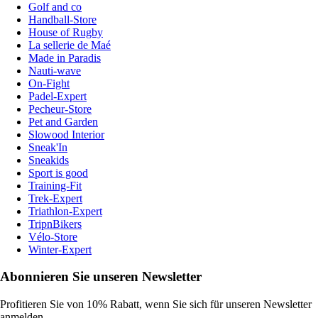
Golf and co
Handball-Store
House of Rugby
La sellerie de Maé
Made in Paradis
Nauti-wave
On-Fight
Padel-Expert
Pecheur-Store
Pet and Garden
Slowood Interior
Sneak'In
Sneakids
Sport is good
Training-Fit
Trek-Expert
Triathlon-Expert
TripnBikers
Vélo-Store
Winter-Expert
Abonnieren Sie unseren Newsletter
Profitieren Sie von 10% Rabatt, wenn Sie sich für unseren Newsletter
anmelden