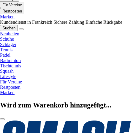
Für Vereine
Restposten
Marken
Kundendienst in Frankreich
Sichere Zahlung
Einfache Rückgabe
Suchen
Neuheiten
Schuhe
Schläger
Tennis
Padel
Badminton
Tischtennis
Squash
Lifestyle
Für Vereine
Restposten
Marken
Wird zum Warenkorb hinzugefügt...