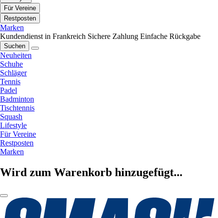
Für Vereine
Restposten
Marken
Kundendienst in Frankreich
Sichere Zahlung
Einfache Rückgabe
Suchen
Neuheiten
Schuhe
Schläger
Tennis
Padel
Badminton
Tischtennis
Squash
Lifestyle
Für Vereine
Restposten
Marken
Wird zum Warenkorb hinzugefügt...