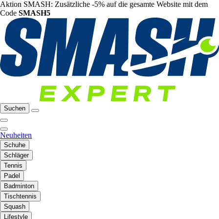
Aktion SMASH: Zusätzliche -5% auf die gesamte Website mit dem
Code
SMASH5
Suchen
Neuheiten
Schuhe
Schläger
Tennis
Padel
Badminton
Tischtennis
Squash
Lifestyle