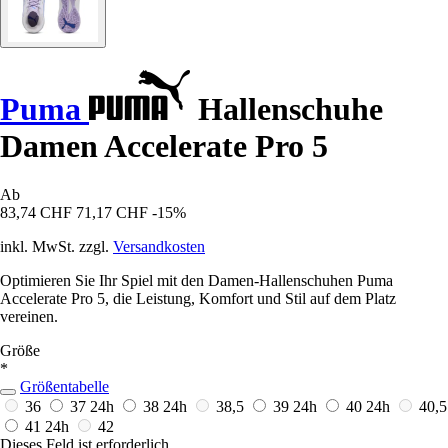
Puma
Hallenschuhe
Damen Accelerate Pro 5
Ab
83,74 CHF
71,17 CHF
-15%
inkl. MwSt. zzgl.
Versandkosten
Optimieren Sie Ihr Spiel mit den Damen-Hallenschuhen Puma
Accelerate Pro 5, die Leistung, Komfort und Stil auf dem Platz
vereinen.
Größe
*
Größentabelle
36
37
24h
38
24h
38,5
39
24h
40
24h
40,5
41
24h
42
Dieses Feld ist erforderlich