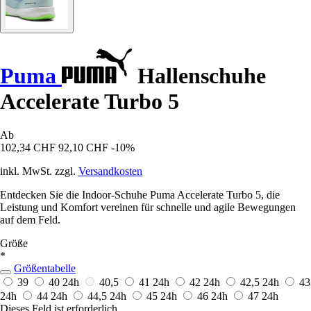
Puma
Hallenschuhe
Accelerate Turbo 5
Ab
102,34 CHF
92,10 CHF
-10%
inkl. MwSt. zzgl.
Versandkosten
Entdecken Sie die Indoor-Schuhe Puma Accelerate Turbo 5, die
Leistung und Komfort vereinen für schnelle und agile Bewegungen
auf dem Feld.
Größe
*
Größentabelle
39
40
24h
40,5
41
24h
42
24h
42,5
24h
43
24h
44
24h
44,5
24h
45
24h
46
24h
47
24h
Dieses Feld ist erforderlich