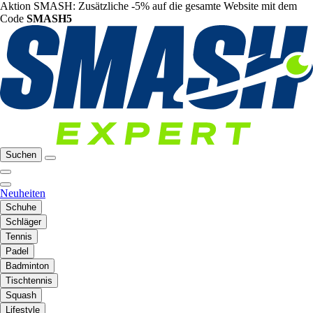
Aktion SMASH: Zusätzliche -5% auf die gesamte Website mit dem
Code
SMASH5
Suchen
Neuheiten
Schuhe
Schläger
Tennis
Padel
Badminton
Tischtennis
Squash
Lifestyle