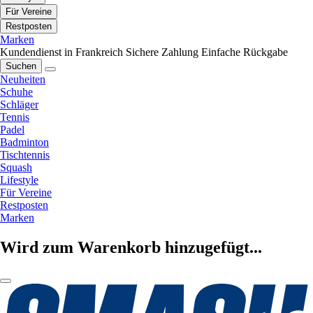
Für Vereine
Restposten
Marken
Kundendienst in Frankreich
Sichere Zahlung
Einfache Rückgabe
Suchen
Neuheiten
Schuhe
Schläger
Tennis
Padel
Badminton
Tischtennis
Squash
Lifestyle
Für Vereine
Restposten
Marken
Wird zum Warenkorb hinzugefügt...