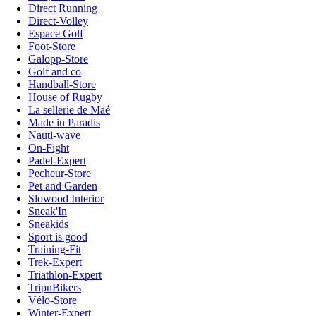
Direct Running
Direct-Volley
Espace Golf
Foot-Store
Galopp-Store
Golf and co
Handball-Store
House of Rugby
La sellerie de Maé
Made in Paradis
Nauti-wave
On-Fight
Padel-Expert
Pecheur-Store
Pet and Garden
Slowood Interior
Sneak'In
Sneakids
Sport is good
Training-Fit
Trek-Expert
Triathlon-Expert
TripnBikers
Vélo-Store
Winter-Expert