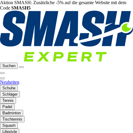
Aktion SMASH: Zusätzliche -5% auf die gesamte Website mit dem
Code
SMASH5
Suchen
Neuheiten
Schuhe
Schläger
Tennis
Padel
Badminton
Tischtennis
Squash
Lifestyle