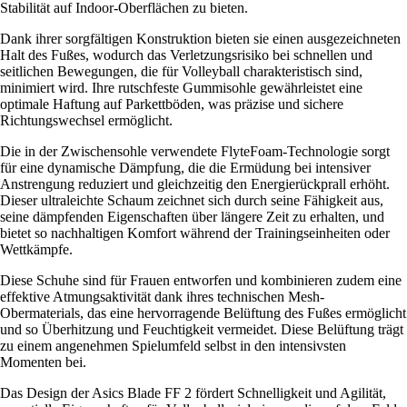
Stabilität auf Indoor-Oberflächen zu bieten.
Dank ihrer sorgfältigen Konstruktion bieten sie einen ausgezeichneten
Halt des Fußes, wodurch das Verletzungsrisiko bei schnellen und
seitlichen Bewegungen, die für Volleyball charakteristisch sind,
minimiert wird. Ihre rutschfeste Gummisohle gewährleistet eine
optimale Haftung auf Parkettböden, was präzise und sichere
Richtungswechsel ermöglicht.
Die in der Zwischensohle verwendete FlyteFoam-Technologie sorgt
für eine dynamische Dämpfung, die die Ermüdung bei intensiver
Anstrengung reduziert und gleichzeitig den Energierückprall erhöht.
Dieser ultraleichte Schaum zeichnet sich durch seine Fähigkeit aus,
seine dämpfenden Eigenschaften über längere Zeit zu erhalten, und
bietet so nachhaltigen Komfort während der Trainingseinheiten oder
Wettkämpfe.
Diese Schuhe sind für Frauen entworfen und kombinieren zudem eine
effektive Atmungsaktivität dank ihres technischen Mesh-
Obermaterials, das eine hervorragende Belüftung des Fußes ermöglicht
und so Überhitzung und Feuchtigkeit vermeidet. Diese Belüftung trägt
zu einem angenehmen Spielumfeld selbst in den intensivsten
Momenten bei.
Das Design der Asics Blade FF 2 fördert Schnelligkeit und Agilität,