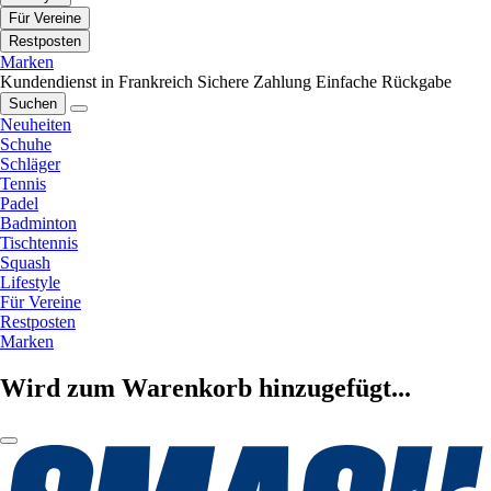
Für Vereine
Restposten
Marken
Kundendienst in Frankreich
Sichere Zahlung
Einfache Rückgabe
Suchen
Neuheiten
Schuhe
Schläger
Tennis
Padel
Badminton
Tischtennis
Squash
Lifestyle
Für Vereine
Restposten
Marken
Wird zum Warenkorb hinzugefügt...