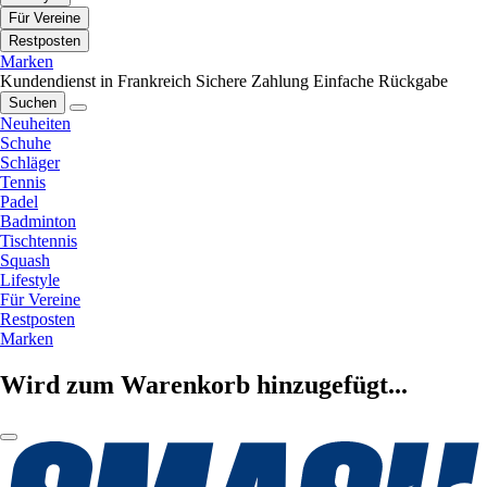
Für Vereine
Restposten
Marken
Kundendienst in Frankreich
Sichere Zahlung
Einfache Rückgabe
Suchen
Neuheiten
Schuhe
Schläger
Tennis
Padel
Badminton
Tischtennis
Squash
Lifestyle
Für Vereine
Restposten
Marken
Wird zum Warenkorb hinzugefügt...