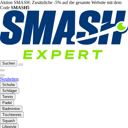
Aktion SMASH: Zusätzliche -5% auf die gesamte Website mit dem
Code
SMASH5
Suchen
Neuheiten
Schuhe
Schläger
Tennis
Padel
Badminton
Tischtennis
Squash
Lifestyle