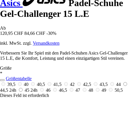
Asics
Padel-Schuhe
Gel-Challenger 15 L.E
Ab
120,95 CHF
84,66 CHF
-30%
inkl. MwSt. zzgl.
Versandkosten
Verbessern Sie Ihr Spiel mit den Padel-Schuhen Asics Gel-Challenger
15 L.E, die Komfort, Leistung und einen einzigartigen Stil vereinen.
Größe
*
Größentabelle
39,5
40
40,5
41,5
42
42,5
43,5
44
44,5
24h
45
24h
46
46,5
47
48
49
50,5
Dieses Feld ist erforderlich