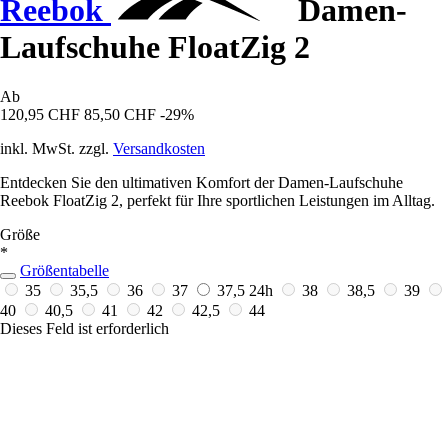
Reebok
Damen-
Laufschuhe FloatZig 2
Ab
120,95 CHF
85,50 CHF
-29%
inkl. MwSt. zzgl.
Versandkosten
Entdecken Sie den ultimativen Komfort der Damen-Laufschuhe
Reebok FloatZig 2, perfekt für Ihre sportlichen Leistungen im Alltag.
Größe
*
Größentabelle
35
35,5
36
37
37,5
24h
38
38,5
39
40
40,5
41
42
42,5
44
Dieses Feld ist erforderlich