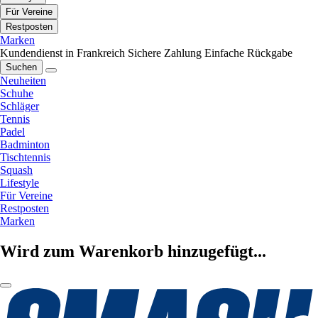
Für Vereine
Restposten
Marken
Kundendienst in Frankreich
Sichere Zahlung
Einfache Rückgabe
Suchen
Neuheiten
Schuhe
Schläger
Tennis
Padel
Badminton
Tischtennis
Squash
Lifestyle
Für Vereine
Restposten
Marken
Wird zum Warenkorb hinzugefügt...