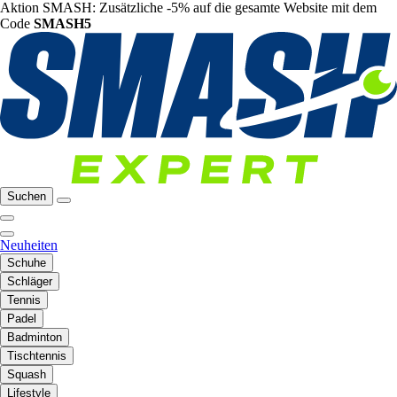
Aktion SMASH: Zusätzliche -5% auf die gesamte Website mit dem
Code
SMASH5
Suchen
Neuheiten
Schuhe
Schläger
Tennis
Padel
Badminton
Tischtennis
Squash
Lifestyle