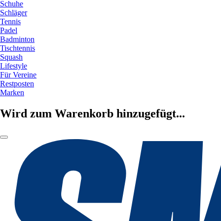
Schuhe
Schläger
Tennis
Padel
Badminton
Tischtennis
Squash
Lifestyle
Für Vereine
Restposten
Marken
Wird zum Warenkorb hinzugefügt...