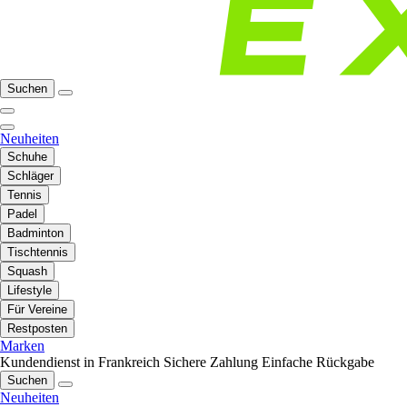
Suchen
Neuheiten
Schuhe
Schläger
Tennis
Padel
Badminton
Tischtennis
Squash
Lifestyle
Für Vereine
Restposten
Marken
Kundendienst in Frankreich
Sichere Zahlung
Einfache Rückgabe
Suchen
Neuheiten