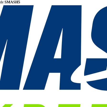
ode
SMASH5