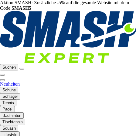
Aktion SMASH: Zusätzliche -5% auf die gesamte Website mit dem
Code
SMASH5
Suchen
Neuheiten
Schuhe
Schläger
Tennis
Padel
Badminton
Tischtennis
Squash
Lifestyle