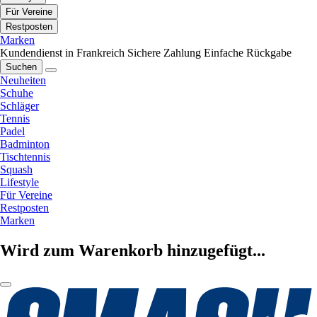
Für Vereine
Restposten
Marken
Kundendienst in Frankreich
Sichere Zahlung
Einfache Rückgabe
Suchen
Neuheiten
Schuhe
Schläger
Tennis
Padel
Badminton
Tischtennis
Squash
Lifestyle
Für Vereine
Restposten
Marken
Wird zum Warenkorb hinzugefügt...