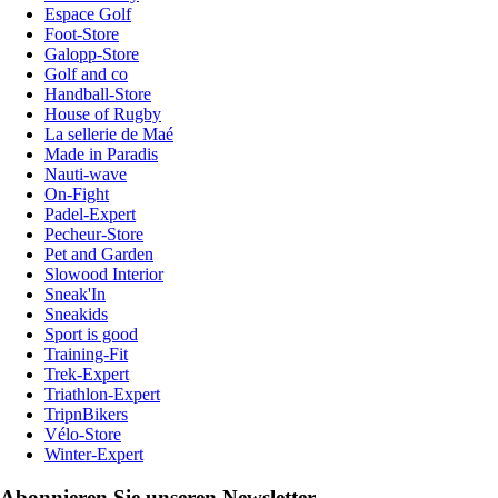
Espace Golf
Foot-Store
Galopp-Store
Golf and co
Handball-Store
House of Rugby
La sellerie de Maé
Made in Paradis
Nauti-wave
On-Fight
Padel-Expert
Pecheur-Store
Pet and Garden
Slowood Interior
Sneak'In
Sneakids
Sport is good
Training-Fit
Trek-Expert
Triathlon-Expert
TripnBikers
Vélo-Store
Winter-Expert
Abonnieren Sie unseren Newsletter