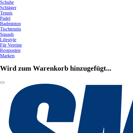
Schuhe
Schläger
Tennis
Padel
Badminton
Tischtennis
Squash
Lifestyle
Für Vereine
Restposten
Marken
Wird zum Warenkorb hinzugefügt...