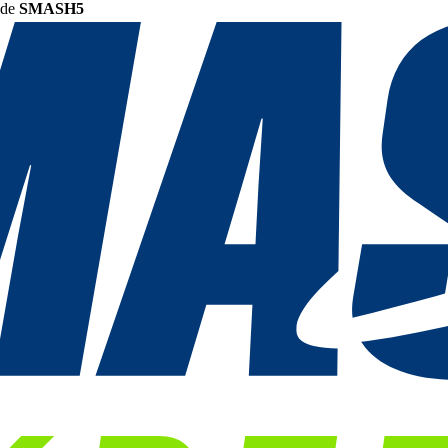
ode
SMASH5