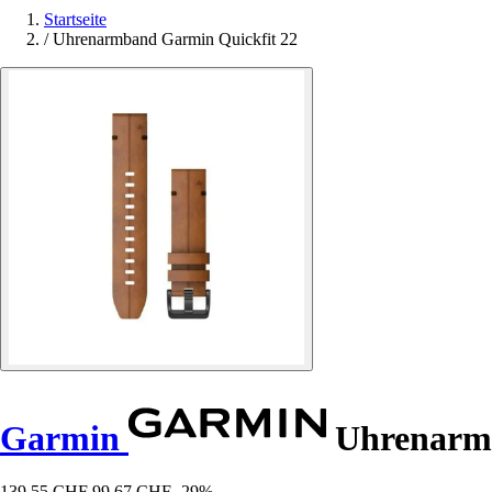
Startseite
/
Uhrenarmband Garmin Quickfit 22
Garmin
Uhrenarmb
139,55 CHF
99,67 CHF
-29%