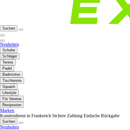
Suchen
Neuheiten
Schuhe
Schläger
Tennis
Padel
Badminton
Tischtennis
Squash
Lifestyle
Für Vereine
Restposten
Marken
Kundendienst in Frankreich
Sichere Zahlung
Einfache Rückgabe
Suchen
Neuheiten