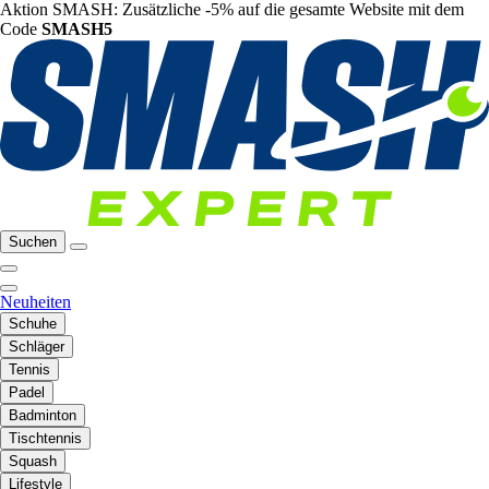
Aktion SMASH: Zusätzliche -5% auf die gesamte Website mit dem
Code
SMASH5
Suchen
Neuheiten
Schuhe
Schläger
Tennis
Padel
Badminton
Tischtennis
Squash
Lifestyle