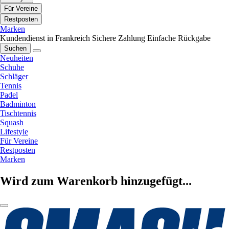
Für Vereine
Restposten
Marken
Kundendienst in Frankreich
Sichere Zahlung
Einfache Rückgabe
Suchen
Neuheiten
Schuhe
Schläger
Tennis
Padel
Badminton
Tischtennis
Squash
Lifestyle
Für Vereine
Restposten
Marken
Wird zum Warenkorb hinzugefügt...