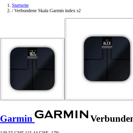
Startseite
/
Verbundene Skala Garmin index s2
Garmin
Verbundene
139,55 CHF
115,44 CHF
-17%