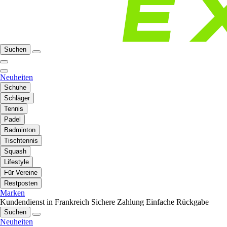
Suchen
Neuheiten
Schuhe
Schläger
Tennis
Padel
Badminton
Tischtennis
Squash
Lifestyle
Für Vereine
Restposten
Marken
Kundendienst in Frankreich
Sichere Zahlung
Einfache Rückgabe
Suchen
Neuheiten