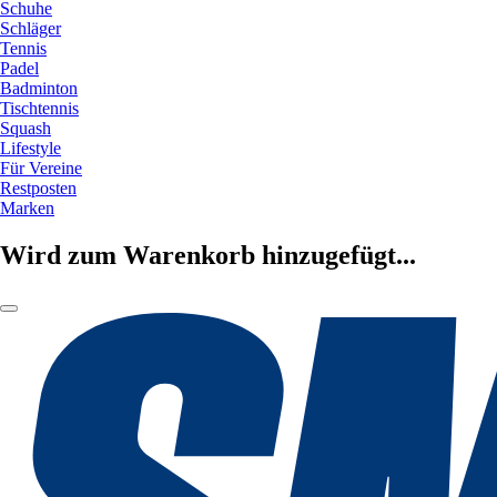
Schuhe
Schläger
Tennis
Padel
Badminton
Tischtennis
Squash
Lifestyle
Für Vereine
Restposten
Marken
Wird zum Warenkorb hinzugefügt...