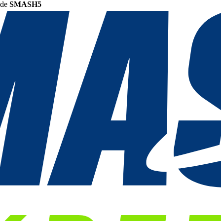
ode
SMASH5