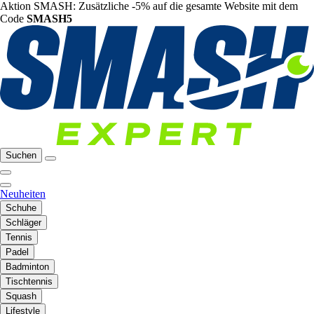
Aktion SMASH: Zusätzliche -5% auf die gesamte Website mit dem
Code
SMASH5
Suchen
Neuheiten
Schuhe
Schläger
Tennis
Padel
Badminton
Tischtennis
Squash
Lifestyle