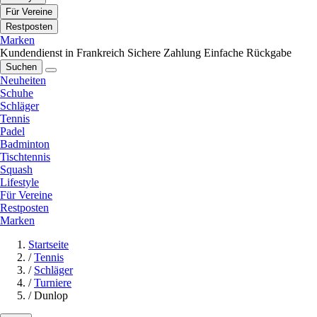
Für Vereine
Restposten
Marken
Kundendienst in Frankreich
Sichere Zahlung
Einfache Rückgabe
Suchen
Neuheiten
Schuhe
Schläger
Tennis
Padel
Badminton
Tischtennis
Squash
Lifestyle
Für Vereine
Restposten
Marken
Startseite
/
Tennis
/
Schläger
/
Turniere
/
Dunlop