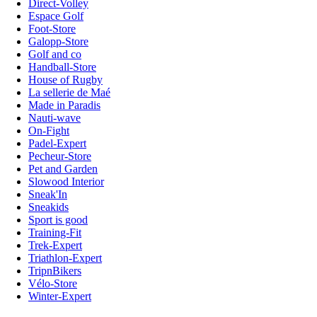
Direct-Volley
Espace Golf
Foot-Store
Galopp-Store
Golf and co
Handball-Store
House of Rugby
La sellerie de Maé
Made in Paradis
Nauti-wave
On-Fight
Padel-Expert
Pecheur-Store
Pet and Garden
Slowood Interior
Sneak'In
Sneakids
Sport is good
Training-Fit
Trek-Expert
Triathlon-Expert
TripnBikers
Vélo-Store
Winter-Expert