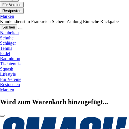
Für Vereine
Restposten
Marken
Kundendienst in Frankreich
Sichere Zahlung
Einfache Rückgabe
Suchen
Neuheiten
Schuhe
Schläger
Tennis
Padel
Badminton
Tischtennis
Squash
Lifestyle
Für Vereine
Restposten
Marken
Wird zum Warenkorb hinzugefügt...