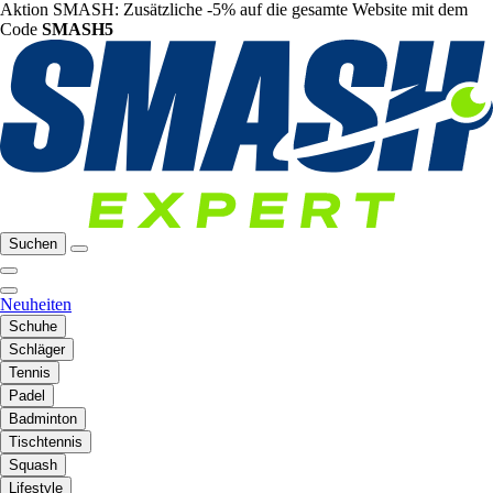
Aktion SMASH: Zusätzliche -5% auf die gesamte Website mit dem
Code
SMASH5
Suchen
Neuheiten
Schuhe
Schläger
Tennis
Padel
Badminton
Tischtennis
Squash
Lifestyle