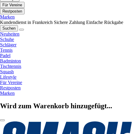
Für Vereine
Restposten
Marken
Kundendienst in Frankreich
Sichere Zahlung
Einfache Rückgabe
Suchen
Neuheiten
Schuhe
Schläger
Tennis
Padel
Badminton
Tischtennis
Squash
Lifestyle
Für Vereine
Restposten
Marken
Wird zum Warenkorb hinzugefügt...