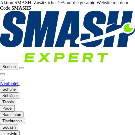
Aktion SMASH: Zusätzliche -5% auf die gesamte Website mit dem
Code
SMASH5
Suchen
Neuheiten
Schuhe
Schläger
Tennis
Padel
Badminton
Tischtennis
Squash
Lifestyle