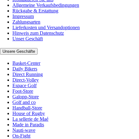
Allgemeine Verkaufsbedingungen
Rückgabe & Erstattung
Impressum
Zahlungsarten
Lieferkosten und Versandoptionen
Hinweis zum Datenschutz
Unser Geschäft
Unsere Geschäfte
Basket-Center
Daily Bikers
Direct Running
Direct-Volley
Espace Golf
Foot-Store
Galopp-Store
Golf and co
Handball-Store
House of Rugby
La sellerie de Maé
Made in Paradis
Nauti-wave
On-Fight