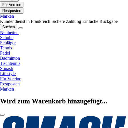
Für Vereine
Restposten
Marken
Kundendienst in Frankreich
Sichere Zahlung
Einfache Rückgabe
Suchen
Neuheiten
Schuhe
Schläger
Tennis
Padel
Badminton
Tischtennis
Squash
Lifestyle
Für Vereine
Restposten
Marken
Wird zum Warenkorb hinzugefügt...