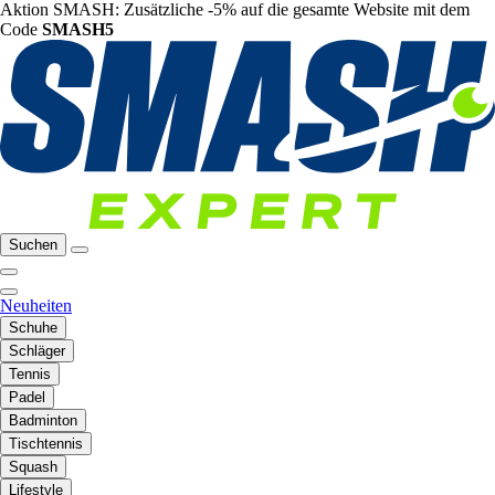
Aktion SMASH: Zusätzliche -5% auf die gesamte Website mit dem
Code
SMASH5
Suchen
Neuheiten
Schuhe
Schläger
Tennis
Padel
Badminton
Tischtennis
Squash
Lifestyle