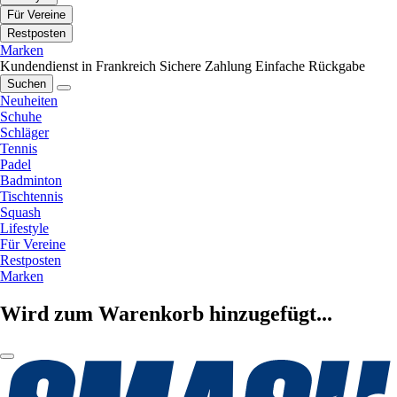
Für Vereine
Restposten
Marken
Kundendienst in Frankreich
Sichere Zahlung
Einfache Rückgabe
Suchen
Neuheiten
Schuhe
Schläger
Tennis
Padel
Badminton
Tischtennis
Squash
Lifestyle
Für Vereine
Restposten
Marken
Wird zum Warenkorb hinzugefügt...