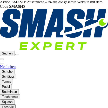
Aktion SMASH: Zusätzliche -5% auf die gesamte Website mit dem
Code
SMASH5
Suchen
Neuheiten
Schuhe
Schläger
Tennis
Padel
Badminton
Tischtennis
Squash
Lifestyle