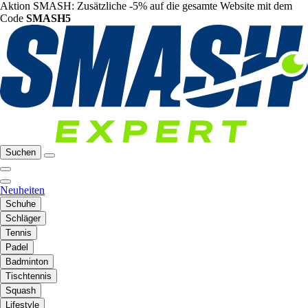
Aktion SMASH: Zusätzliche -5% auf die gesamte Website mit dem
Code
SMASH5
Suchen
Neuheiten
Schuhe
Schläger
Tennis
Padel
Badminton
Tischtennis
Squash
Lifestyle