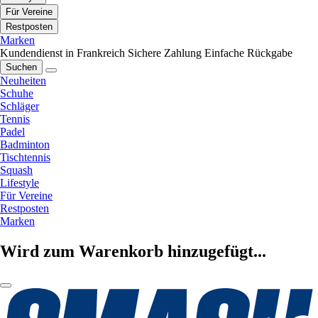
Für Vereine
Restposten
Marken
Kundendienst in Frankreich
Sichere Zahlung
Einfache Rückgabe
Suchen
Neuheiten
Schuhe
Schläger
Tennis
Padel
Badminton
Tischtennis
Squash
Lifestyle
Für Vereine
Restposten
Marken
Wird zum Warenkorb hinzugefügt...