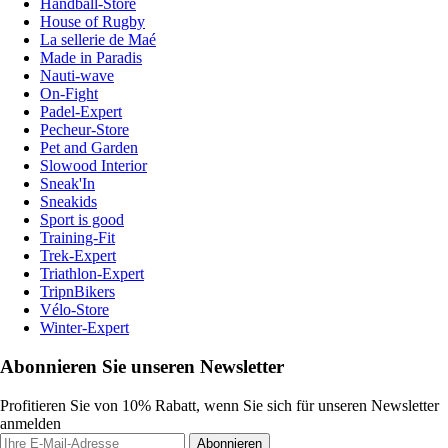
Handball-Store
House of Rugby
La sellerie de Maé
Made in Paradis
Nauti-wave
On-Fight
Padel-Expert
Pecheur-Store
Pet and Garden
Slowood Interior
Sneak'In
Sneakids
Sport is good
Training-Fit
Trek-Expert
Triathlon-Expert
TripnBikers
Vélo-Store
Winter-Expert
Abonnieren Sie unseren Newsletter
Profitieren Sie von 10% Rabatt, wenn Sie sich für unseren Newsletter
anmelden
Abonnieren